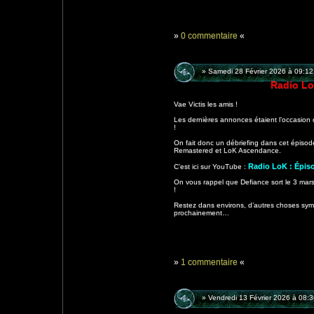
»
0 commentaire
«
» Samedi 28 Février 2026 à 09:12
Radio Lo
Vae Victis les amis !
Les dernières annonces étaient l’occasion
!
On fait donc un débriefing dans cet épiso
Remastered et LoK Ascendance.
Radio LoK : Épis
C’est ici sur YouTube :
On vous rappel que Defiance sort le 3 mar
!
Restez dans environs, d’autres choses symp
prochainement…
»
1 commentaire
«
» Vendredi 13 Février 2026 à 08: