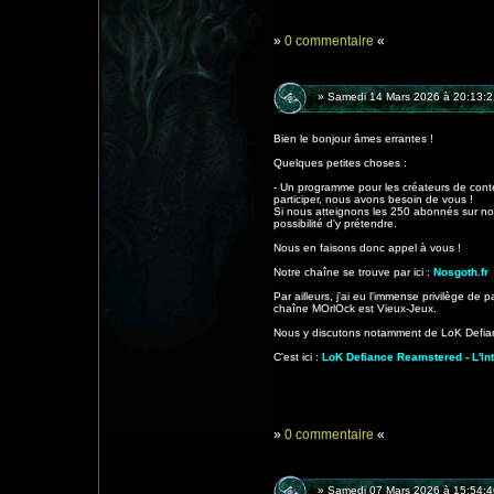
»
0 commentaire
«
» Samedi 14 Mars 2026 à 20:13:2
Bien le bonjour âmes errantes !
Quelques petites choses :
- Un programme pour les créateurs de conte
participer, nous avons besoin de vous !
Si nous atteignons les 250 abonnés sur no
possibilité d'y prétendre.
Nous en faisons donc appel à vous !
Notre chaîne se trouve par ici :
Nosgoth.fr
Par ailleurs, j'ai eu l'immense privilège de p
chaîne MOrlOck est Vieux-Jeux.
Nous y discutons notamment de LoK Defi
C'est ici :
LoK Defiance Reamstered - L'In
»
0 commentaire
«
» Samedi 07 Mars 2026 à 15:54:4