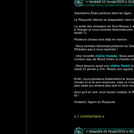
» Vendredi 10 Janvier 2025 à 22:
Salutations Âmes perdues dans les âges,
Le Royaume débute sa réapparition dans la s
La sortie des remasters de Soul Reaver 1 e
à l'équipe et nous sommes désormais plus q
destin ?).
Plusieurs choses sont déjà en marche :
- Nous sommes désormais présents sur Disc
N'hésitez pas à nous rejoindre !
- Une nouvelle
chaîne Youtube
. Nous avon
contenu issu de Blood Omen et d'autres arr
- Nous lançons aussi une
chaîne Twitch
don
mardi 21 janvier à 21h. Restez aux aguets.
Enfin, nous priorisons évidemment le retour
choses ici et là sont revenues, mais ce n'
plus vaste qui arrivera plus tard et dont no
Quoi qu'il en soit, vous l'aurez compris, l
lui !
Analand, régent du Royaume
»
1 commentaire
«
» Dimanche 05 Février 2023 à 00: