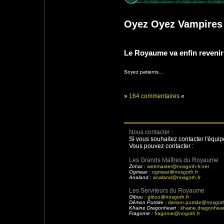
Oyez Oyez Vampires 
Le Royaume va enfin revenir 
Soyez patients…
»
164 commentaires
«
Nous contacter :
Si vous souhaitez contacter l'équi
Vous pouvez contacter :
Les Grands Maîtres du Royaume
Zohar :
webmaster@nosgoth-fr.net
Ogmaar :
ogmaar@nosgoth.fr
Analand :
analand@nosgoth.fr
Les Serviteurs du Royaume
Gibou :
gibou@nosgoth.fr
Démon Putride :
demon.putride@nosgoth
Khaine Dragonheart :
khaine.dragonhear
Fragorne :
fragorne@nogoth.fr