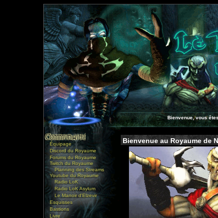
Bienvenue, vous êtes
Bienvenue au Royaume de No
Équipage
Discord du Royaume
Forums du Royaume
Twitch du Royaume
Planning des Streams
Youtube du Royaume
Radio LoK
Radio LoK Asylum
Le Manoir d'Elzevir
Esquisses
Bastions
Livre