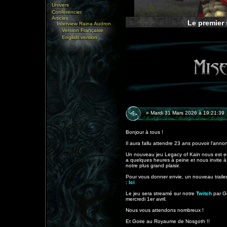
Univers
Conférencier
Articles
Le premier 
Interview Raina Audron
Version Française
English version
» Mardi 31 Mars 2026 à 19:21:39
Bonjour à tous !
Il aura fallu attendre 23 ans pouvoir l'annon
Un nouveau jeu Legacy of Kain nous est enf
a quelques heures à peine et nous invite 
notre plus grand plaisir.
Pour vous donner envie, un nouveau trailer e
:
Ici
Le jeu sera streamé sur notre
Twitch
par Gi
mercredi 1er avril.
Nous vous attendons nombreux !
Et Goire au Royaume de Nosgoth !!