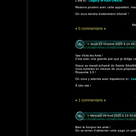
C'est ici :
Legacy of Kain Official
Restons prudent avec cette apparition, mai
On vous tiendra évidemment informé !
Mo
»
0 commentaire
«
» Jeudi 23 Octobre 2025 à 14:45:
Vae Victis les Amis !
C'est avec une grande joie que je rédige c
Grace au travail acharné de Sainte Séraf
nous sommes en mesure de vous proposer 
Royaume 3.0 !
On vous y attends avec impatience ici :
Le
À très vite !
»
1 commentaire
«
» Mercredi 09 Avril 2025 à 13:32:
Bien le bonjour les amis !
On va tenter d'alimenter cette page un peti