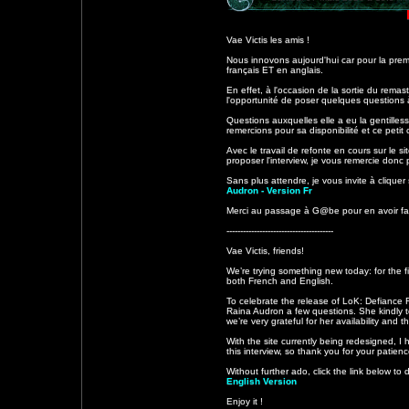
Vae Victis les amis !
Nous innovons aujourd'hui car pour la prem
français ET en anglais.
En effet, à l'occasion de la sortie du rem
l'opportunité de poser quelques questions
Questions auxquelles elle a eu la gentilles
remercions pour sa disponibilité et ce petit
Avec le travail de refonte en cours sur le sit
proposer l'interview, je vous remercie donc
Sans plus attendre, je vous invite à cliquer 
Audron - Version Fr
Merci au passage à G@be pour en avoir fait
---------------------------------------
Vae Victis, friends!
We’re trying something new today: for the fi
both French and English.
To celebrate the release of LoK: Defiance
Raina Audron a few questions. She kindly 
we’re very grateful for her availability and thi
With the site currently being redesigned, I h
this interview, so thank you for your patienc
Without further ado, click the link below to 
English Version
Enjoy it !