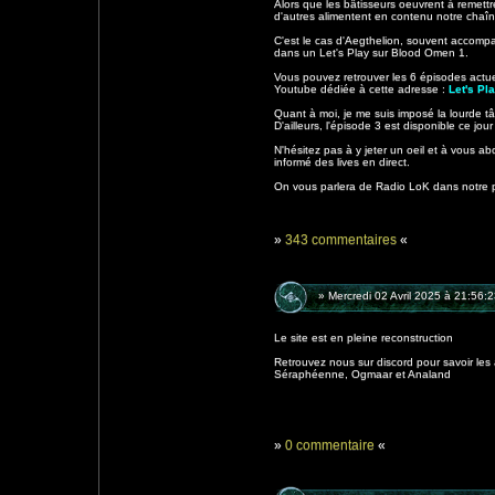
Alors que les bâtisseurs oeuvrent à remettr
d'autres alimentent en contenu notre chaîn
C'est le cas d'Aegthelion, souvent accompa
dans un Let's Play sur Blood Omen 1.
Vous pouvez retrouver les 6 épisodes actuel
Youtube dédiée à cette adresse :
Let's P
Quant à moi, je me suis imposé la lourde 
D'ailleurs, l'épisode 3 est disponible ce jour
N'hésitez pas à y jeter un oeil et à vous a
informé des lives en direct.
On vous parlera de Radio LoK dans notre pr
»
343 commentaires
«
» Mercredi 02 Avril 2025 à 21:56:
Le site est en pleine reconstruction
Retrouvez nous sur discord pour savoir l
Séraphéenne, Ogmaar et Analand
»
0 commentaire
«