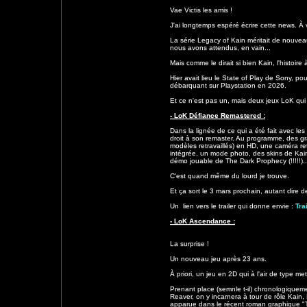
Vae Victis les amis !
J'ai longtemps espéré écrire cette news. À v
La série Legacy of Kain méritait de nouve
nous avons attendus, en vain...
Mais comme le dirait si bien Kain, l'histoir
Hier avait lieu le State of Play de Sony, p
débarquant sur Playstation en 2026.
Et ce n'est pas un, mais deux jeux LoK qui
- LoK Défiance Remastered :
Dans la lignée de ce qui a été fait avec le
droit à son remaster. Au programme, des gr
modèles retravaillés) en HD, une caméra ret
intégrée, un mode photo, des skins de Kain
démo jouable de The Dark Prophecy (!!!!!)..
C'est quand même du lourd je trouve.
Et ça sort le 3 mars prochain, autant dire d
Un lien vers le trailer qui donne envie :
Tra
- LoK Ascendance :
La surprise !
Un nouveau jeu après 23 ans.
À priori, un jeu en 2D qui à l'air de type me
Prenant place (semnle t-il) chronologique
Reaver, on y incarnera à tour de rôle Kain, 
apparue dans le récent roman graphique "