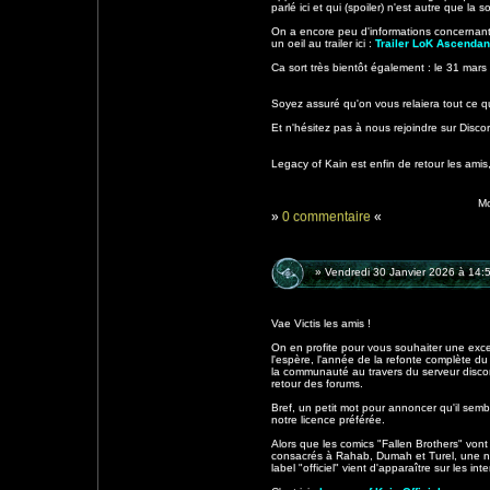
parlé ici et qui (spoiler) n'est autre que la 
On a encore peu d'informations concernan
un oeil au trailer ici :
Trailer LoK Ascenda
Ca sort très bientôt également : le 31 mars
Soyez assuré qu'on vous relaiera tout ce qu
Et n'hésitez pas à nous rejoindre sur Disco
Legacy of Kain est enfin de retour les amis
Mo
»
0 commentaire
«
» Vendredi 30 Janvier 2026 à 14:
Vae Victis les amis !
On en profite pour vous souhaiter une exc
l'espère, l'année de la refonte complète du
la communauté au travers du serveur discor
retour des forums.
Bref, un petit mot pour annoncer qu'il sem
notre licence préférée.
Alors que les comics "Fallen Brothers" von
consacrés à Rahab, Dumah et Turel, une n
label "officiel" vient d'apparaître sur les inte